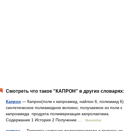
Смотреть что такое "КАПРОН" в других словарях:
Капрон
— Капрон(поли ε капроамид, найлон 6, полиамид 6)
синтетическое полиамидное волокно, получаемое из поли ε
капроамида продукта полимеризации капролактама.
Содержание 1 История 2 Получение …
Википедия
капрон
— Торговое название поликапроамида и волокон из