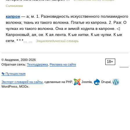
Ситникова
капрон
— а; м. 1. Разновидность искусственного полиамидного
волокна; ткань из такого волокна. Платье из капрона. 2. Разг. О
чулках из такого волокна. Она и зимой ходила в капроне. ◁
Капроновый, ая, ое. К ая лента. К ые нитки. К ые чулки. К ые
сети. * * *… …
Энциклопедический словарь
© Академик, 2000-2026
18+
Обратная связь:
Техподдержка
,
Реклама на сайте
👣 Путешествия
Экспорт словарей на сайты
, сделанные на PHP,
Joomla,
Drupal,
WordPress, MODx.