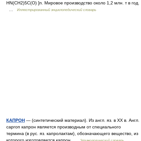
HN(CH2)5C(O) ]n. Мировое производство около 1,2 млн. т в год.
…
Иллюстрированный энциклопедический словарь
КАПРОН
— (синтетический материал). Из англ. яз. в XX в. Англ.
саргоп капрон является производным от специального
термина (в рус. яз. капролактам), обозначающего вещество, из
которого изготовляется капрон …
Этимологический словарь