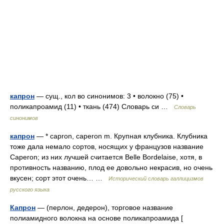
капрон
— сущ., кол во синонимов: 3 • волокно (75) •
поликапроамид (11) • ткань (474) Словарь си …
Словарь
синонимов
капрон
— * capron, caperon m. Крупная клубника. Клубника
тоже дала немало сортов, носящих у французов название
Caperon; из них лучшей считается Belle Bordelaise, хотя, в
противность названию, плод ее довольно некрасив, но очень
вкусен; сорт этот очень… …
Исторический словарь галлицизмов
русского языка
Капрон
— (перлон, дедерон), торговое название
полиамидного волокна на основе поликапроамида [